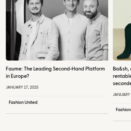
Faume: The Leading Second-Hand Platform
Ba&sh, 
in Europe?
rentabl
seconde
JANUARY 17, 2025
JANUARY 
Fashion United
Fashio