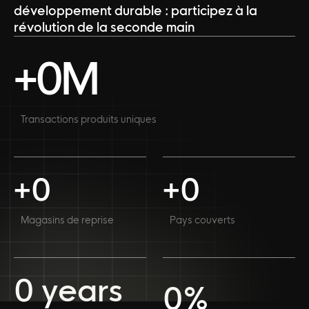
développement durable : participez à la
révolution de la seconde main
+
0
M
Transactions produits uniques
+
0
+
0
Magasins de reprise
Pays couverts
0
years
0
%