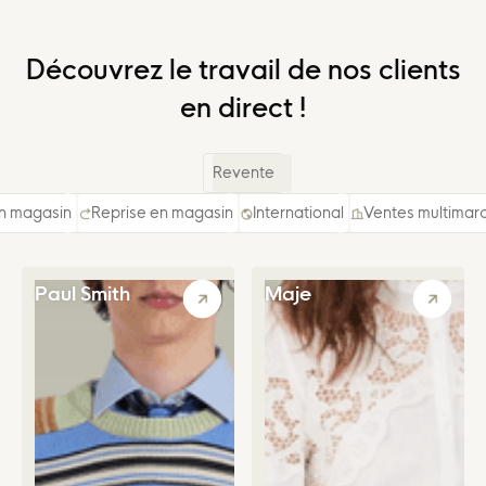
Découvrez le travail de nos clients
en direct !
Revente
n magasin
Reprise en magasin
International
Ventes multimar
Paul Smith
Maje