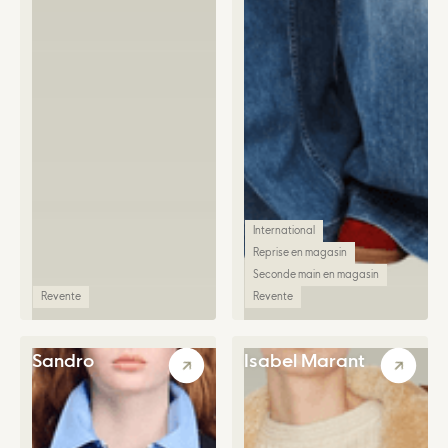
International
Reprise en magasin
Seconde main en magasin
Revente
Revente
Sandro
Isabel Marant