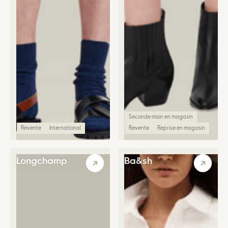
Seconde main en magasin
Revente
International
Revente
Reprise en magasin
Longchamp
Ba&sh