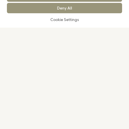
Deny All
Cookie Settings
Marketplace
Reprise en magasin
Reprise en magasin
Revente
International
International
Revente
Lacoste
Ami