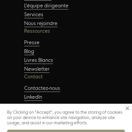
L'équipe dirigeante
Services
Nous rejoindre
Ressources
Presse
Blog
Livres Blancs
Newsletter
Contact
Contactez-nous
LinkedIn
Instagram
By Clicking on "Accept", you agree to the storing of cookies
on your device to enhance site navigation, analyze site
usage, and assist in our marketing efforts.