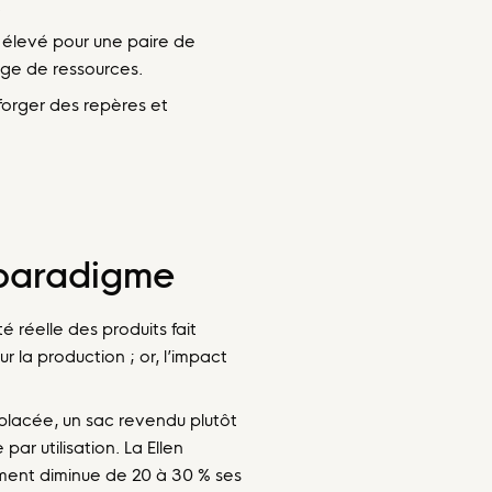
.
s élevé pour une paire de
age de ressources.
forger des repères et
 paradigme
 réelle des produits fait
 la production ; or, l’impact
placée, un sac revendu plutôt
r utilisation. La Ellen
ment diminue de 20 à 30 % ses