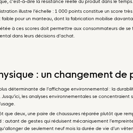
ique, c’est-à-dire la résistance réelle du produit dans le temps
ration illustre l’échelle : 1 000 points constitue un score trè
 faible pour un manteau, dont la fabrication mobilise davant
épétée à ces scores doit permettre aux consommateurs de se 
ental dans leurs décisions d’achat.
 physique : un changement de
lus déterminante de l’affichage environnemental : la durabilité
 Jusqu’ici, les analyses environnementales se concentraient sur
’usage.
ôt que deux, une paire de chaussures réparée plutôt que rem
 autant de gestes qui réduisent mécaniquement l’empreinte pa
u’allonger de seulement neuf mois la durée de vie d’un vête